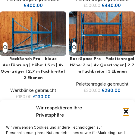
€
400.00
€
440.00
€
500.00
RackBench Pro – blaue
RackSpace Pro – Palettenregal
Ausführung | Höhe: 1,5 m | 4x
Höhe: 3 m | 4x Querträger | 2,7
Querträger | 2,7 m Fachbreite |
m Fachbreite | 3 Ebenen
2 Ebenen
Palettenregale gebraucht
Werkbänke gebraucht
€
280.00
€
300.00
€
130.00
€
180.00
Wir respektieren Ihre
Privatsphäre
Wir verwenden Cookies und andere Technologien zur
Personalisierung Ihres Nutzererlebnisses sowie für Marketing- und