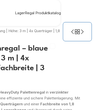
LagerRegal Produktkatalog
ng | Höhe: 3 m | 4x Querträger | 1,8
regal – blaue
3 m | 4x
achbreite | 3
HeavyDuty Palettenregal
in
verzinkter
ine effiziente und sichere Palettenlagerung. Mit
n Querträgern
und einer
Fachbreite von 1,8
i Lagerebenen
und überzeugt durch seine