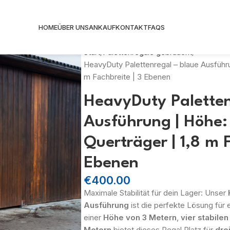
HOME
ÜBER UNS
ANKAUF
KONTAKT
FAQS
Start
Palettenregale gebraucht
HeavyDuty Palettenregal – blaue Ausführu
m Fachbreite | 3 Ebenen
HeavyDuty Paletten
Ausführung | Höhe: 
Querträger | 1,8 m F
Ebenen
€
400.00
Maximale Stabilität für dein Lager: Unser
Ausführung
ist die perfekte Lösung für e
einer
Höhe von 3 Metern
,
vier stabile
Metern
bietet dieses Regal Platz für
dre