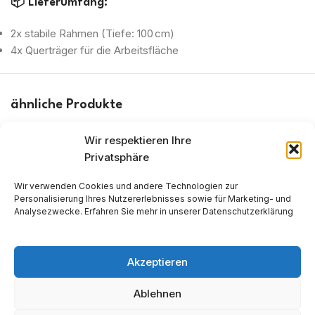
📦
Lieferumfang:
2x stabile Rahmen (Tiefe: 100 cm)
4x Querträger für die Arbeitsfläche
ähnliche Produkte
Wir respektieren Ihre
Privatsphäre
Wir verwenden Cookies und andere Technologien zur
Personalisierung Ihres Nutzererlebnisses sowie für Marketing- und
Analysezwecke. Erfahren Sie mehr in unserer Datenschutzerklärung
Schreibe mir auf WhatsApp
+436646482163
Akzeptieren
office@lagerregal.net
Waltersachsstraße, 3100 St.Pölten
Ablehnen
AGBs