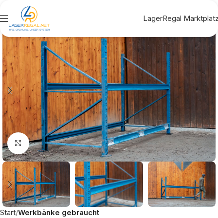
LagerRegal Marktplat
Click to enlarge
Start
Werkbänke gebraucht