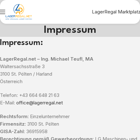
LagerRegal Marktplat
Impressum
Impressum:
LagerRegal.net – Ing. Michael Teufl, MA
Waltersachsstraße 3
3100 St. Pölten / Harland
Österreich
Telefon: +43 664 648 21 63
E-Mail:
office@lagerregal.net
Rechtsform
: Einzelunternehmer
Firmensitz
: 3100 St. Pölten
GISA-Zahl
: 36915958
Berechtigung gemäß Gewerbeordnung
: LG Maschinen- und