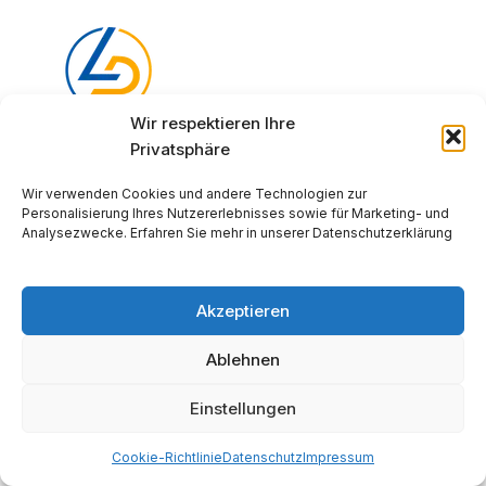
Wir respektieren Ihre
Privatsphäre
Schreibe mir auf WhatsApp
+436646482163
Wir verwenden Cookies und andere Technologien zur
Personalisierung Ihres Nutzererlebnisses sowie für Marketing- und
office@lagerregal.net
Analysezwecke. Erfahren Sie mehr in unserer Datenschutzerklärung
Waltersachsstraße, 3100 St.Pölten
AGBs
Impressum
Akzeptieren
Datenschutz
lagerregal.net 2025
Ablehnen
Einstellungen
Cookie-Richtlinie
Datenschutz
Impressum