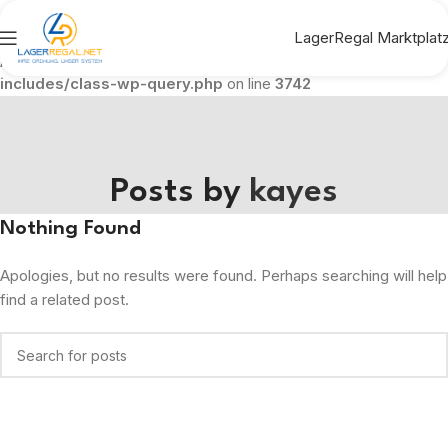
Warning
: Undefined array key 0 in
LagerRegal Marktplat
/var/www/vhosts/lagerregal.net/httpdocs/wp-
includes/class-wp-query.php
on line
3742
Posts by
kayes
Nothing Found
Apologies, but no results were found. Perhaps searching will help
find a related post.