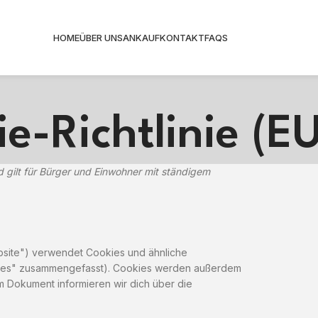
HOME
ÜBER UNS
ANKAUF
KONTAKT
FAQS
e-Richtlinie (EU
nd gilt für Bürger und Einwohner mit ständigem
bsite") verwendet Cookies und ähnliche
okies" zusammengefasst). Cookies werden außerdem
em Dokument informieren wir dich über die